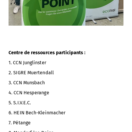
Centre de ressources participants :
1. CCN Junglinster
2. SIGRE Muertendall
3. CCN Munsbach
4. CCN Hesperange
5. S.I.V.E.C.
6. HEIN Bech-Kleinmacher
7. Pétange