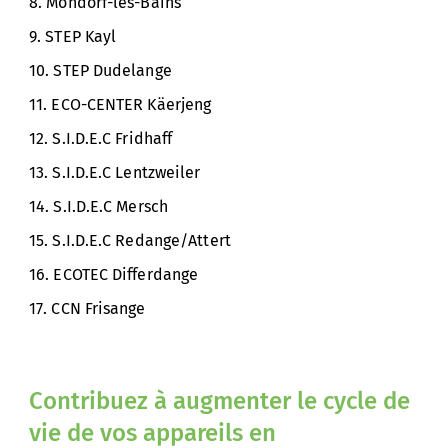
8. Mondorf-les-Bains
9. STEP Kayl
10. STEP Dudelange
11. ECO-CENTER Käerjeng
12. S.I.D.E.C Fridhaff
13. S.I.D.E.C Lentzweiler
14. S.I.D.E.C Mersch
15. S.I.D.E.C Redange/Attert
16. ECOTEC Differdange
17. CCN Frisange
Contribuez à augmenter le cycle de
vie de vos appareils en